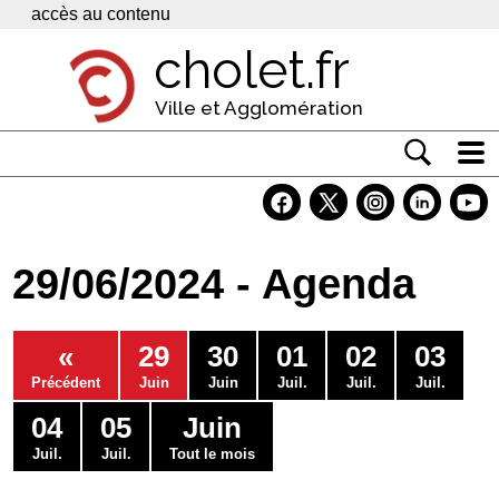
Panneau de gestion des cookies
accès au contenu
cholet.fr
Ville et Agglomération
Actualité
Vivre à Cholet
29/06/2024 - Agenda
Economie
Services
«
29
30
01
02
03
Contacts
Précédent
Juin
Juin
Juil.
Juil.
Juil.
04
05
Juin
Juil.
Juil.
Tout le mois