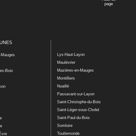
page
UNES
Lys-Haut-Layon
n-Mauges
Maulévrier
Mazières-en-Mauges
les-Bois
Montilliers
Nuaillé
ayon
Passavant-sur-Layon
Saint-Christophe-du-Bois
Saint-Léger-sous-Cholet
e
Saint-Paul-du-Bois
re
Somloire
le
Toutlemonde
Èvre