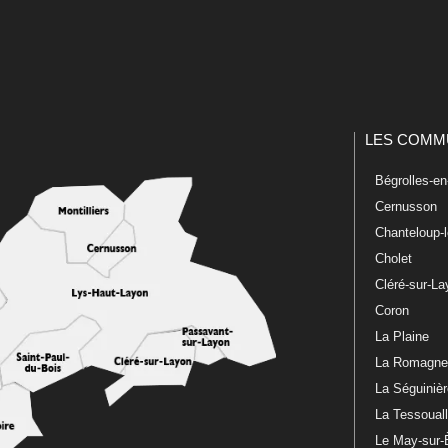
LES COMM
Bégrolles-e
Cernusson
Chanteloup-
Cholet
Cléré-sur-L
Coron
La Plaine
La Romagn
La Séguiniè
La Tessoual
Le May-sur-