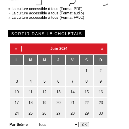
»
La culture accessible à tous (Format PDF)
»
La culture accessible à tous (Format audio)
»
La culture accessible à tous (Format FALC)
SORTIR DANS LE CHOLETAIS
«
Juin 2024
»
L
M
M
J
V
S
D
1
2
3
4
5
6
7
8
9
10
11
12
13
14
15
16
17
18
19
20
21
22
23
24
25
26
27
28
29
30
Par thème