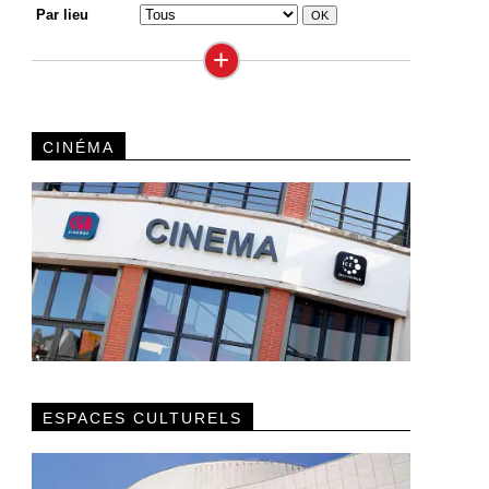
Par lieu
+
CINÉMA
ESPACES CULTURELS