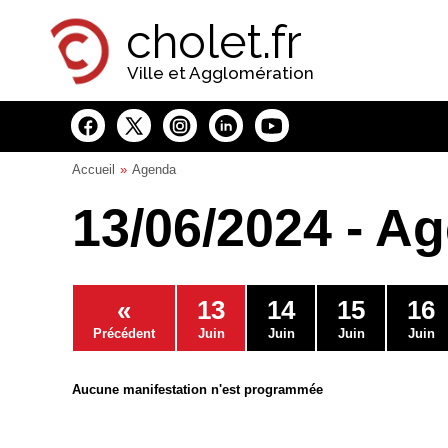
Panneau de gestion des cookies
cholet.fr
Ville et Agglomération
Accueil
Agenda
13/06/2024 - A
«
13
14
15
16
Précédent
Juin
Juin
Juin
Juin
Aucune manifestation n'est programmée