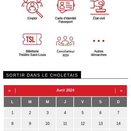
SORTIR DANS LE CHOLETAIS
«
Avril 2024
»
L
M
M
J
V
S
D
1
2
3
4
5
6
7
8
9
10
11
12
13
14