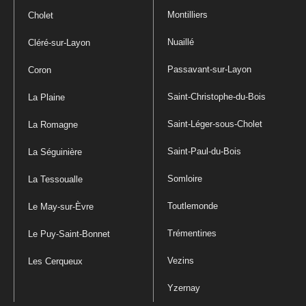
Montilliers
Cholet
Nuaillé
Cléré-sur-Layon
Passavant-sur-Layon
Coron
Saint-Christophe-du-Bois
La Plaine
Saint-Léger-sous-Cholet
La Romagne
Saint-Paul-du-Bois
La Séguinière
Somloire
La Tessoualle
Toutlemonde
Le May-sur-Èvre
Trémentines
Le Puy-Saint-Bonnet
Vezins
Les Cerqueux
Yzernay