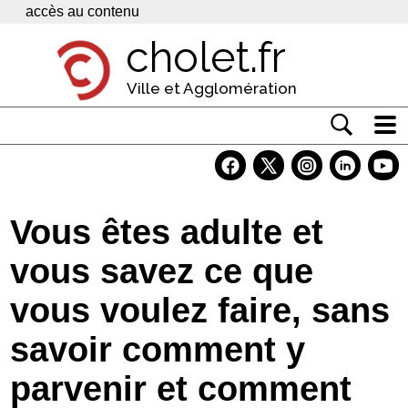
Panneau de gestion des cookies
accès au contenu
cholet.fr
Ville et Agglomération
Actualité
Vivre à Cholet
Vous êtes adulte et
Economie
vous savez ce que
Services
vous voulez faire, sans
Contacts
savoir comment y
parvenir et comment