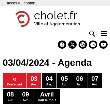
Panneau de gestion des cookies
accès au contenu
cholet.fr
Ville et Agglomération
Actualité
Vivre à Cholet
03/04/2024 - Agenda
Economie
Services
«
03
04
05
06
07
Contacts
Précédent
Avr.
Avr.
Avr.
Avr.
Avr.
08
09
Avril
Avr.
Avr.
Tout le mois