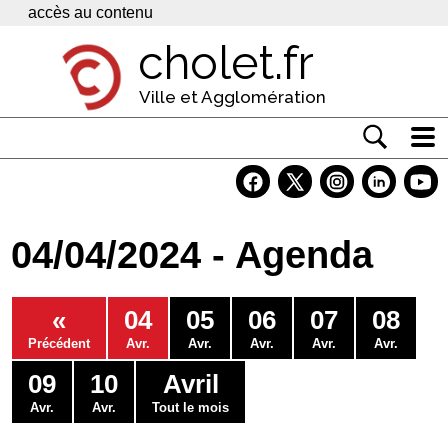
Panneau de gestion des cookies
accès au contenu
cholet.fr
Ville et Agglomération
Actualité
Vivre à Cholet
04/04/2024 - Agenda
Economie
Services
«
04
05
06
07
08
Contacts
Précédent
Avr.
Avr.
Avr.
Avr.
Avr.
09
10
Avril
Avr.
Avr.
Tout le mois