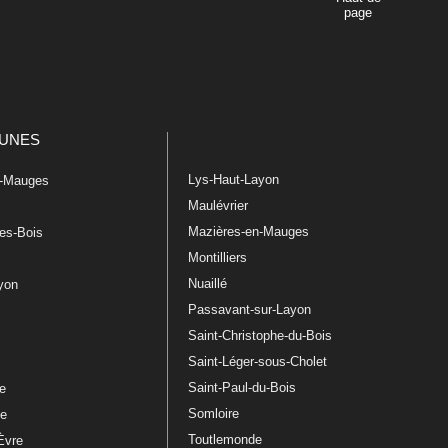
page
UNES
Lys-Haut-Layon
n-Mauges
Maulévrier
Mazières-en-Mauges
les-Bois
Montilliers
Nuaillé
ayon
Passavant-sur-Layon
Saint-Christophe-du-Bois
Saint-Léger-sous-Cholet
e
Saint-Paul-du-Bois
re
Somloire
le
Toutlemonde
Èvre