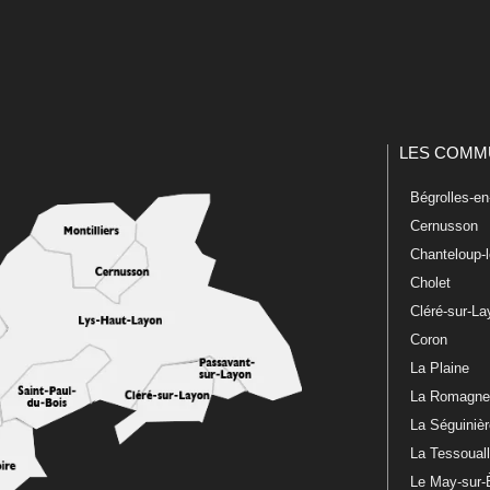
LES COMM
Bégrolles-e
Cernusson
Chanteloup-
Cholet
Cléré-sur-L
Coron
La Plaine
La Romagn
La Séguiniè
La Tessoual
Le May-sur-