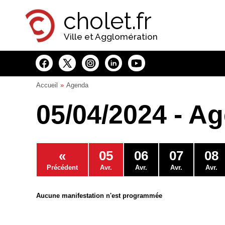
Panneau de gestion des cookies
cholet.fr
Ville et Agglomération
Accueil
Agenda
05/04/2024 - A
«
05
06
07
08
Précédent
Avr.
Avr.
Avr.
Avr.
Aucune manifestation n'est programmée