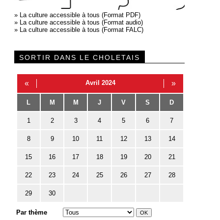
»
La culture accessible à tous (Format PDF)
»
La culture accessible à tous (Format audio)
»
La culture accessible à tous (Format FALC)
SORTIR DANS LE CHOLETAIS
«
Avril 2024
»
L
M
M
J
V
S
D
1
2
3
4
5
6
7
8
9
10
11
12
13
14
15
16
17
18
19
20
21
22
23
24
25
26
27
28
29
30
Par thème