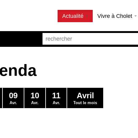
Actualité
Vivre à Cholet
genda
09
10
11
Avril
Avr.
Avr.
Avr.
Tout le mois