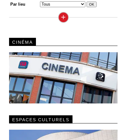
Par lieu
+
CINÉMA
ESPACES CULTURELS