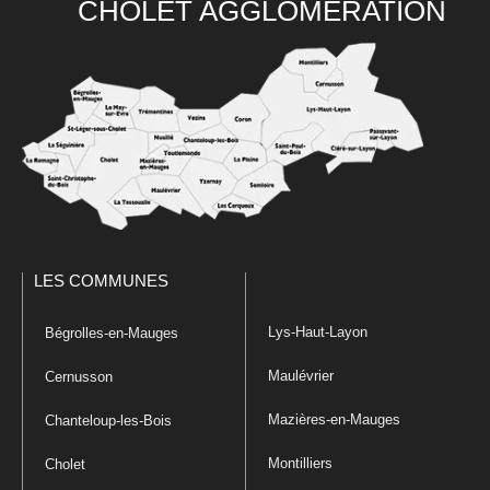
CHOLET AGGLOMÉRATION
LES COMMUNES
Lys-Haut-Layon
Bégrolles-en-Mauges
Maulévrier
Cernusson
Mazières-en-Mauges
Chanteloup-les-Bois
Montilliers
Cholet