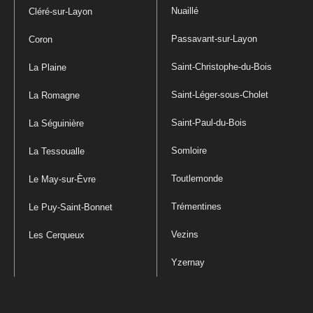
Nuaillé
Cléré-sur-Layon
Passavant-sur-Layon
Coron
Saint-Christophe-du-Bois
La Plaine
Saint-Léger-sous-Cholet
La Romagne
Saint-Paul-du-Bois
La Séguinière
Somloire
La Tessoualle
Toutlemonde
Le May-sur-Èvre
Trémentines
Le Puy-Saint-Bonnet
Vezins
Les Cerqueux
Yzernay