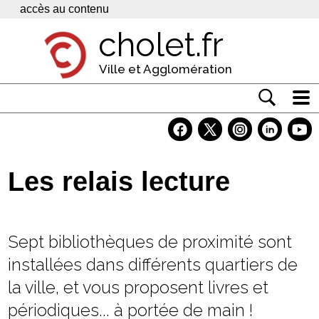
Panneau de gestion des cookies
accès au contenu
cholet.fr
Ville et Agglomération
Actualité
Vivre à Cholet
Les relais lecture
Economie
Services
Sept bibliothèques de proximité sont
Contacts
installées dans différents quartiers de
la ville, et vous proposent livres et
périodiques... à portée de main !