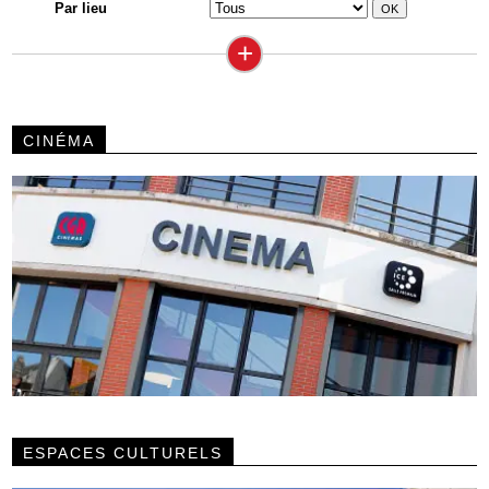
Par lieu
+
CINÉMA
ESPACES CULTURELS