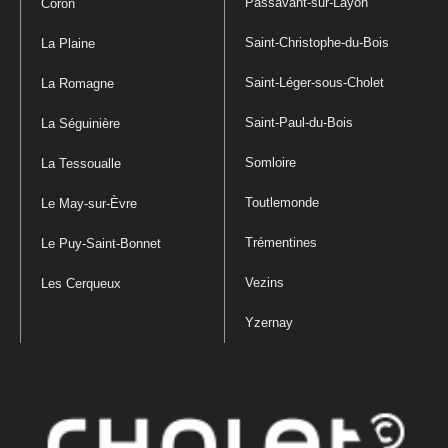
Passavant-sur-Layon
Coron
Saint-Christophe-du-Bois
La Plaine
Saint-Léger-sous-Cholet
La Romagne
Saint-Paul-du-Bois
La Séguinière
Somloire
La Tessoualle
Toutlemonde
Le May-sur-Èvre
Trémentines
Le Puy-Saint-Bonnet
Vezins
Les Cerqueux
Yzernay