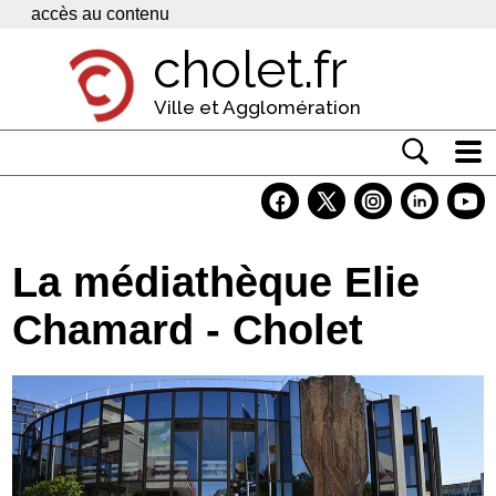
Panneau de gestion des cookies
accès au contenu
cholet.fr
Ville et Agglomération
Actualité
Vivre à Cholet
La médiathèque Elie
Economie
Chamard - Cholet
Services
Contacts