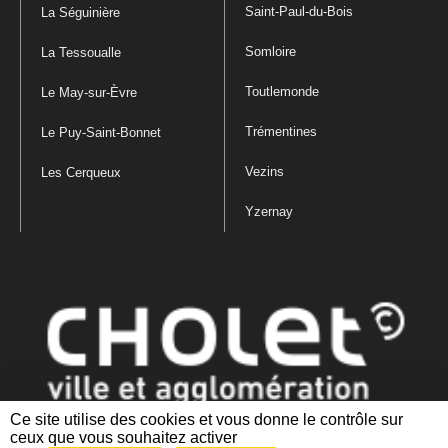
Saint-Paul-du-Bois
La Séguinière
Somloire
La Tessoualle
Toutlemonde
Le May-sur-Èvre
Trémentines
Le Puy-Saint-Bonnet
Vezins
Les Cerqueux
Yzernay
Ce site utilise des cookies et vous donne le contrôle sur
ceux que vous souhaitez activer
Mentions légales
|
Politique de confidentialité
|
Politique de gestion