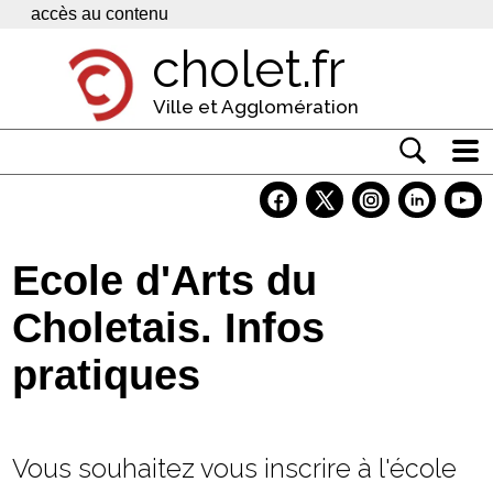
Panneau de gestion des cookies
accès au contenu
cholet.fr
Ville et Agglomération
Actualité
Vivre à Cholet
Ecole d'Arts du
Economie
Choletais. Infos
Services
pratiques
Contacts
Vous souhaitez vous inscrire à l'école