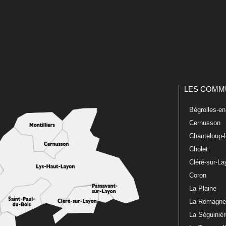
LES COMM
Bégrolles-e
Cernusson
Chanteloup-
Cholet
Cléré-sur-L
Coron
La Plaine
La Romagn
La Séguiniè