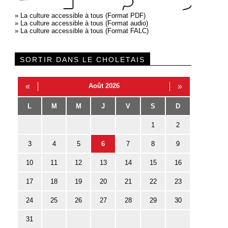
»
La culture accessible à tous (Format PDF)
»
La culture accessible à tous (Format audio)
»
La culture accessible à tous (Format FALC)
SORTIR DANS LE CHOLETAIS
«
Août 2026
»
L
M
M
J
V
S
D
1
2
3
4
5
6
7
8
9
10
11
12
13
14
15
16
17
18
19
20
21
22
23
24
25
26
27
28
29
30
31