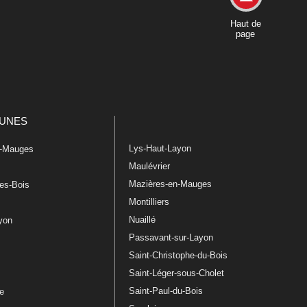
Haut de
page
UNES
Lys-Haut-Layon
n-Mauges
Maulévrier
Mazières-en-Mauges
les-Bois
Montilliers
Nuaillé
ayon
Passavant-sur-Layon
Saint-Christophe-du-Bois
Saint-Léger-sous-Cholet
e
Saint-Paul-du-Bois
re