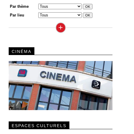
Par thème
Par lieu
+
CINÉMA
ESPACES CULTURELS