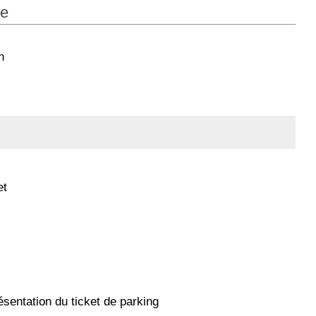
ce
h
et
ésentation du ticket de parking