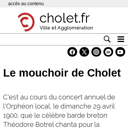
Panneau de gestion des cookies
accès au contenu
cholet.fr
Ville et Agglomération
Actualité
Vivre à Cholet
Le mouchoir de Cholet
Economie
Services
C'est au cours du concert annuel de
Contacts
l'Orphéon local, le dimanche 29 avril
1900, que le célèbre barde breton
Théodore Botrel chanta pour la