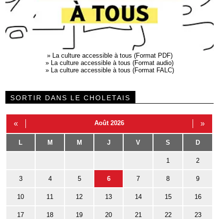
»
La culture accessible à tous (Format PDF)
»
La culture accessible à tous (Format audio)
»
La culture accessible à tous (Format FALC)
SORTIR DANS LE CHOLETAIS
«
Août 2026
»
L
M
M
J
V
S
D
1
2
3
4
5
6
7
8
9
10
11
12
13
14
15
16
17
18
19
20
21
22
23