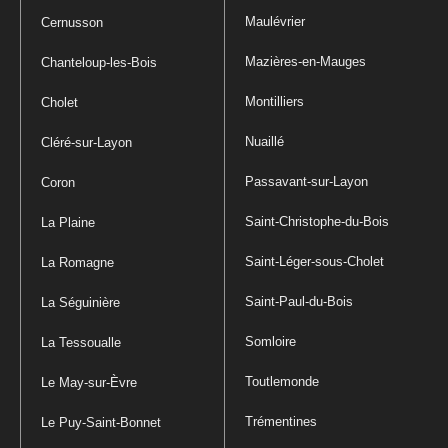
Maulévrier
Cernusson
Mazières-en-Mauges
Chanteloup-les-Bois
Montilliers
Cholet
Nuaillé
Cléré-sur-Layon
Passavant-sur-Layon
Coron
Saint-Christophe-du-Bois
La Plaine
Saint-Léger-sous-Cholet
La Romagne
Saint-Paul-du-Bois
La Séguinière
Somloire
La Tessoualle
Toutlemonde
Le May-sur-Èvre
Trémentines
Le Puy-Saint-Bonnet