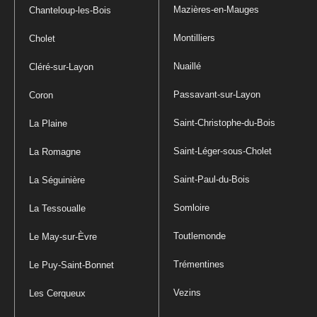
Mazières-en-Mauges
Chanteloup-les-Bois
Montilliers
Cholet
Nuaillé
Cléré-sur-Layon
Passavant-sur-Layon
Coron
Saint-Christophe-du-Bois
La Plaine
Saint-Léger-sous-Cholet
La Romagne
Saint-Paul-du-Bois
La Séguinière
Somloire
La Tessoualle
Toutlemonde
Le May-sur-Èvre
Trémentines
Le Puy-Saint-Bonnet
Vezins
Les Cerqueux