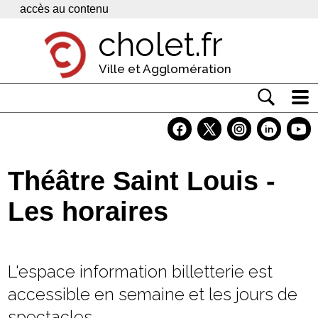
Panneau de gestion des cookies
accès au contenu
cholet.fr
Ville et Agglomération
Actualité
Vivre à Cholet
Théâtre Saint Louis -
Economie
Les horaires
Services
Contacts
L'espace information billetterie est
accessible en semaine et les jours de
spectacles