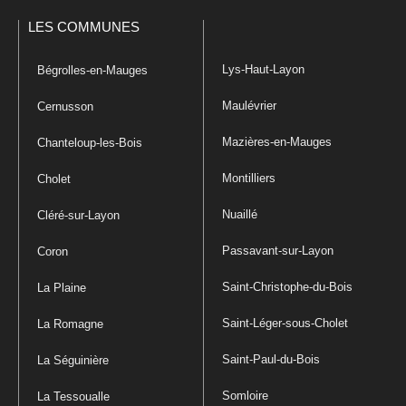
LES COMMUNES
Lys-Haut-Layon
Bégrolles-en-Mauges
Maulévrier
Cernusson
Mazières-en-Mauges
Chanteloup-les-Bois
Montilliers
Cholet
Nuaillé
Cléré-sur-Layon
Passavant-sur-Layon
Coron
Saint-Christophe-du-Bois
La Plaine
Saint-Léger-sous-Cholet
La Romagne
Saint-Paul-du-Bois
La Séguinière
Somloire
La Tessoualle