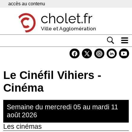
Panneau de gestion des cookies
accès au contenu
cholet.fr
Ville et Agglomération
Actualité
Vivre à Cholet
Le Cinéfil Vihiers -
Economie
Cinéma
Services
Contacts
Semaine du mercredi 05 au mardi 11
août 2026
Les cinémas