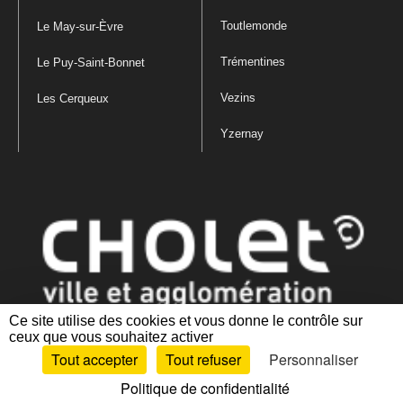
Toutlemonde
Le May-sur-Èvre
Trémentines
Le Puy-Saint-Bonnet
Vezins
Les Cerqueux
Yzernay
Ce site utilise des cookies et vous donne le contrôle sur
ceux que vous souhaitez activer
Mentions légales
|
Politique de confidentialité
|
Politique de gestion
Tout accepter
Tout refuser
Personnaliser
des cookies
|
Plan du site
|
Accessibilité : partiellement conforme
Politique de confidentialité
Artiphp - Ronald Guérin
© 2001-2024 est un logiciel libre distribué sous licence GPL.