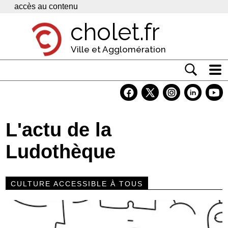
Panneau de gestion des cookies
accès au contenu
cholet.fr
Ville et Agglomération
Actualité
Vivre à Cholet
L'actu de la
Economie
Ludothèque
Services
Contacts
CULTURE ACCESSIBLE À TOUS