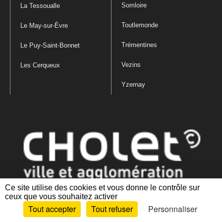
Somloire
La Tessoualle
Toutlemonde
Le May-sur-Èvre
Trémentines
Le Puy-Saint-Bonnet
Vezins
Les Cerqueux
Yzernay
Ce site utilise des cookies et vous donne le contrôle sur
ceux que vous souhaitez activer
Mentions légales
|
Politique de confidentialité
|
Politique de gestion
Tout accepter
Tout refuser
Personnaliser
des cookies
|
Plan du site
|
Accessibilité : partiellement conforme