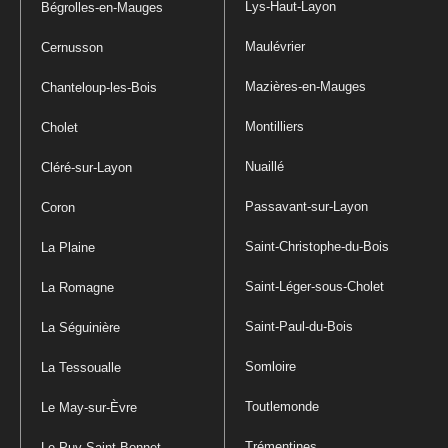
Lys-Haut-Layon
Bégrolles-en-Mauges
Maulévrier
Cernusson
Mazières-en-Mauges
Chanteloup-les-Bois
Montilliers
Cholet
Nuaillé
Cléré-sur-Layon
Passavant-sur-Layon
Coron
Saint-Christophe-du-Bois
La Plaine
Saint-Léger-sous-Cholet
La Romagne
Saint-Paul-du-Bois
La Séguinière
Somloire
La Tessoualle
Toutlemonde
Le May-sur-Èvre
Trémentines
Le Puy-Saint-Bonnet