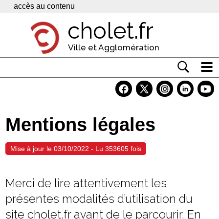
Panneau de gestion des cookies
accès au contenu
cholet.fr
Ville et Agglomération
Actualité
Vivre à Cholet
Mentions légales
Economie
Services
Mise à jour le 03/10/2022 - Lu 353605 fois
Contacts
Merci de lire attentivement les
présentes modalités d’utilisation du
site cholet.fr avant de le parcourir. En