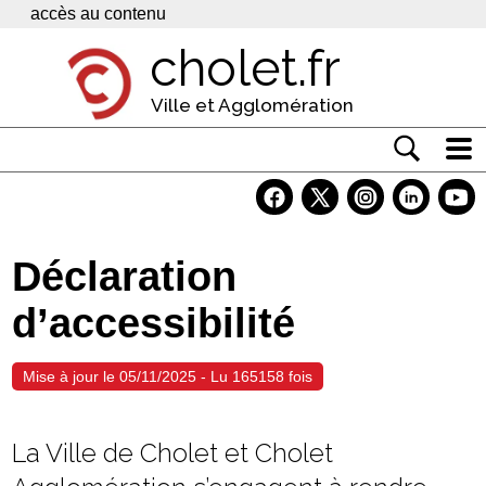
Panneau de gestion des cookies
accès au contenu
cholet.fr
Ville et Agglomération
Actualité
Vivre à Cholet
Déclaration
Economie
d’accessibilité
Services
Contacts
Mise à jour le 05/11/2025 - Lu 165158 fois
La Ville de Cholet et Cholet