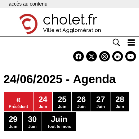
Panneau de gestion des cookies
accès au contenu
cholet.fr
Ville et Agglomération
Actualité
Vivre à Cholet
24/06/2025 - Agenda
Economie
Services
«
24
25
26
27
28
Contacts
Précédent
Juin
Juin
Juin
Juin
Juin
29
30
Juin
Juin
Juin
Tout le mois