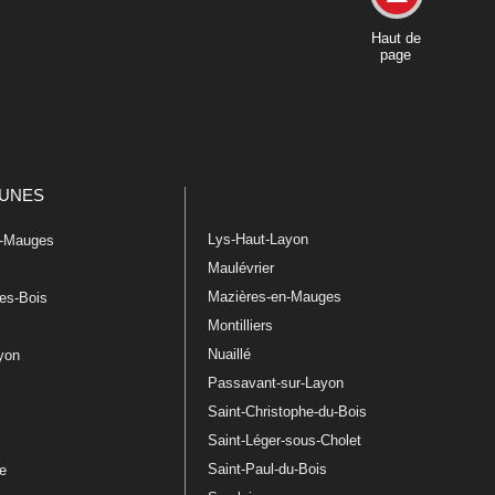
Haut de
page
UNES
Lys-Haut-Layon
n-Mauges
Maulévrier
Mazières-en-Mauges
les-Bois
Montilliers
Nuaillé
ayon
Passavant-sur-Layon
Saint-Christophe-du-Bois
Saint-Léger-sous-Cholet
e
Saint-Paul-du-Bois
re