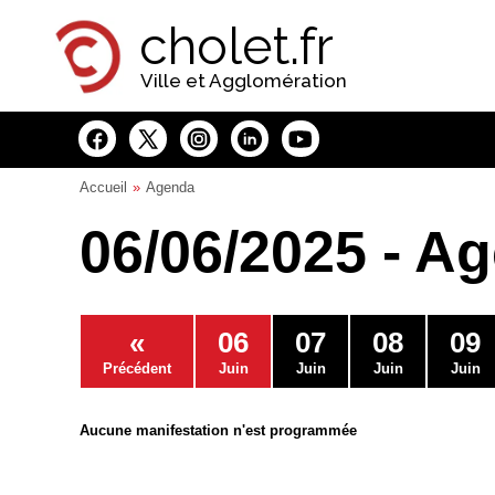
Panneau de gestion des cookies
cholet.fr
Ville et Agglomération
Accueil
Agenda
06/06/2025 - A
«
06
07
08
09
Précédent
Juin
Juin
Juin
Juin
Aucune manifestation n'est programmée