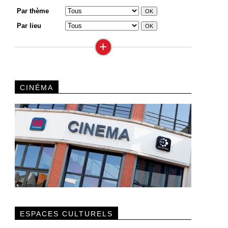
Par thème
Par lieu
+
CINÉMA
ESPACES CULTURELS