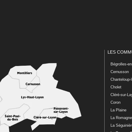
LES COMM
Bégrolles-e
Cernusson
Chanteloup-
Cholet
Cléré-sur-L
Coron
La Plaine
La Romagn
La Séguiniè