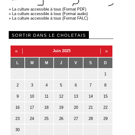
»
La culture accessible à tous (Format PDF)
»
La culture accessible à tous (Format audio)
»
La culture accessible à tous (Format FALC)
SORTIR DANS LE CHOLETAIS
«
Juin 2025
»
L
M
M
J
V
S
D
1
2
3
4
5
6
7
8
9
10
11
12
13
14
15
16
17
18
19
20
21
22
23
24
25
26
27
28
29
30