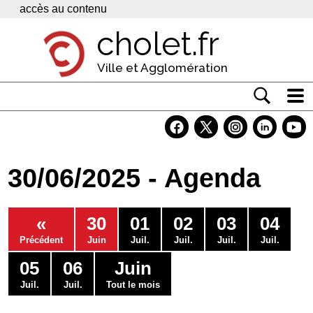
Panneau de gestion des cookies
accès au contenu
cholet.fr
Ville et Agglomération
Actualité
Vivre à Cholet
30/06/2025 - Agenda
Economie
Services
«
30
01
02
03
04
Contacts
Précédent
Juin
Juil.
Juil.
Juil.
Juil.
05
06
Juin
Juil.
Juil.
Tout le mois