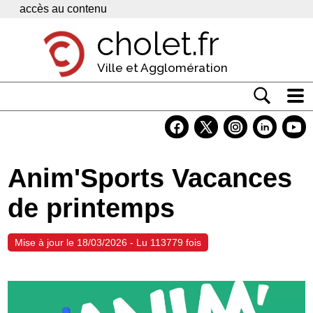
Panneau de gestion des cookies
accès au contenu
cholet.fr
Ville et Agglomération
Actualité
Vivre à Cholet
Anim'Sports Vacances
Economie
de printemps
Services
Contacts
Mise à jour le 18/03/2026 - Lu 113779 fois