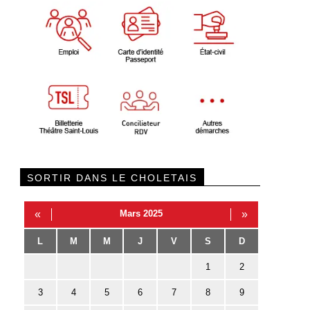
SORTIR DANS LE CHOLETAIS
«
Mars 2025
»
L
M
M
J
V
S
D
1
2
3
4
5
6
7
8
9