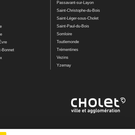
Passavant-sur-Layon
Saint-Christophe-du-Bois
Saint-Léger-sous-Cholet
e
Saint-Paul-du-Bois
re
Somloire
le
Toutlemonde
Èvre
Trémentines
t-Bonnet
Vezins
ux
Yzernay