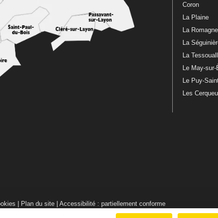
Coron
La Plaine
La Romagn
La Séguiniè
La Tessoual
Le May-sur-
Le Puy-Sain
Les Cerque
ookies
|
Plan du site
|
Accessibilité : partiellement conforme