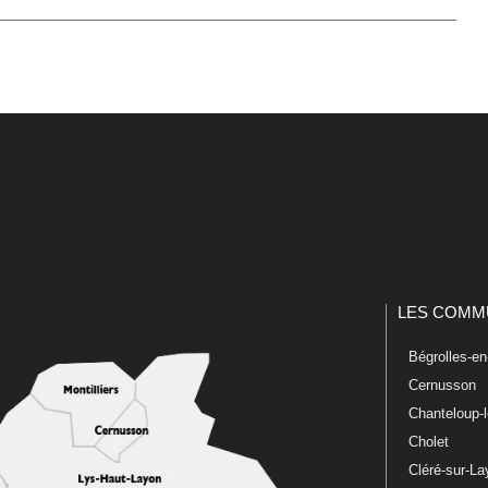
LES COMM
Bégrolles-e
Cernusson
Chanteloup-
Cholet
Cléré-sur-L