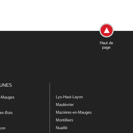
Haut de
page
UNES
Lys-Haut-Layon
n-Mauges
Maulévrier
Mazières-en-Mauges
les-Bois
Montilliers
Nuaillé
ayon