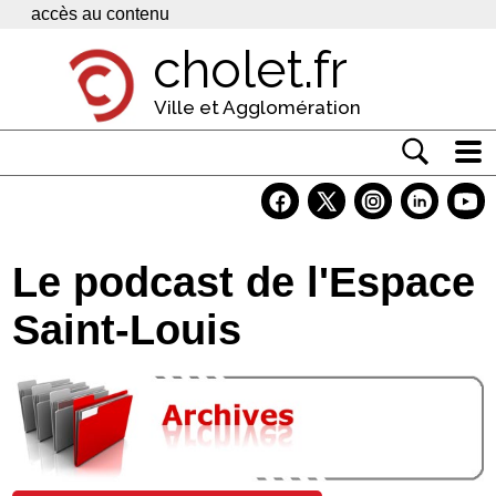
Panneau de gestion des cookies
accès au contenu
cholet.fr
Ville et Agglomération
Actualité
Vivre à Cholet
Le podcast de l'Espace
Economie
Saint-Louis
Services
Contacts