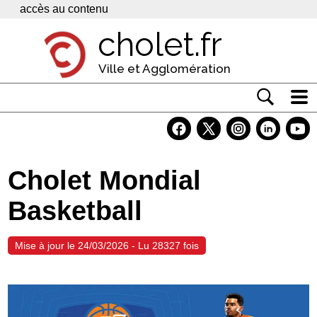
Panneau de gestion des cookies
accès au contenu
cholet.fr
Ville et Agglomération
Actualité
Vivre à Cholet
Cholet Mondial
Economie
Basketball
Services
Contacts
Mise à jour le 24/03/2026 - Lu 28327 fois