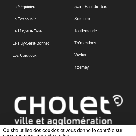
Saint-Paul-du-Bois
La Séguinière
Somloire
La Tessoualle
Toutlemonde
Le May-sur-Èvre
Trémentines
Le Puy-Saint-Bonnet
Vezins
Les Cerqueux
Yzernay
Ce site utilise des cookies et vous donne le contrôle sur
ceux que vous souhaitez activer