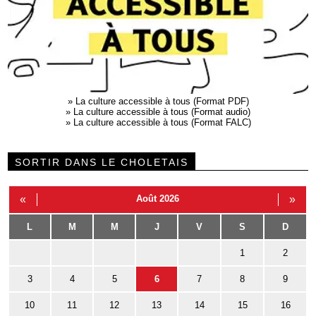
»
La culture accessible à tous (Format PDF)
»
La culture accessible à tous (Format audio)
»
La culture accessible à tous (Format FALC)
SORTIR DANS LE CHOLETAIS
«
Août 2026
»
L
M
M
J
V
S
D
1
2
3
4
5
6
7
8
9
10
11
12
13
14
15
16