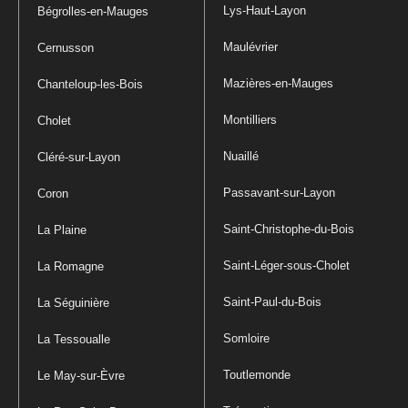
Lys-Haut-Layon
Bégrolles-en-Mauges
Maulévrier
Cernusson
Mazières-en-Mauges
Chanteloup-les-Bois
Montilliers
Cholet
Nuaillé
Cléré-sur-Layon
Passavant-sur-Layon
Coron
Saint-Christophe-du-Bois
La Plaine
Saint-Léger-sous-Cholet
La Romagne
Saint-Paul-du-Bois
La Séguinière
Somloire
La Tessoualle
Toutlemonde
Le May-sur-Èvre