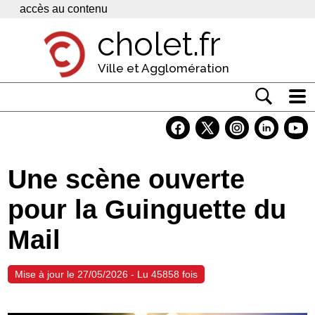
Panneau de gestion des cookies
accès au contenu
cholet.fr
Ville et Agglomération
Actualité
Vivre à Cholet
Une scène ouverte
Economie
pour la Guinguette du
Services
Mail
Contacts
Mise à jour le 27/05/2026 - Lu 45858 fois