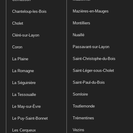
Mazières-en-Mauges
Chanteloup-les-Bois
Montilliers
Cholet
Nuaillé
Cléré-sur-Layon
Passavant-sur-Layon
Coron
Saint-Christophe-du-Bois
La Plaine
Saint-Léger-sous-Cholet
La Romagne
Saint-Paul-du-Bois
La Séguinière
Somloire
La Tessoualle
Toutlemonde
Le May-sur-Èvre
Trémentines
Le Puy-Saint-Bonnet
Vezins
Les Cerqueux