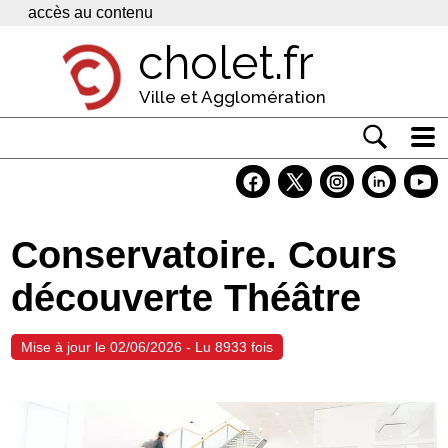
Panneau de gestion des cookies
accès au contenu
cholet.fr
Ville et Agglomération
Actualité
Vivre à Cholet
Conservatoire. Cours
Economie
découverte Théâtre
Services
Contacts
Mise à jour le 02/06/2026 - Lu 8933 fois