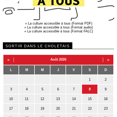
»
La culture accessible à tous (Format PDF)
»
La culture accessible à tous (Format audio)
»
La culture accessible à tous (Format FALC)
SORTIR DANS LE CHOLETAIS
«
Août 2026
»
L
M
M
J
V
S
D
1
2
3
4
5
6
7
8
9
10
11
12
13
14
15
16
17
18
19
20
21
22
23