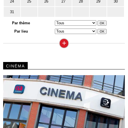
24
25
26
27
28
29
30
31
Par thème
Par lieu
+
CINÉMA