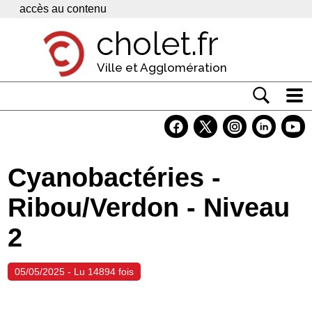
Panneau de gestion des cookies
accès au contenu
cholet.fr
Ville et Agglomération
Actualité
Vivre à Cholet
Cyanobactéries -
Economie
Ribou/Verdon - Niveau
Services
2
Contacts
05/05/2025 - Lu 14894 fois