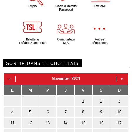
SORTIR DANS LE CHOLETAIS
«
Novembre 2024
»
L
M
M
J
V
S
D
1
2
3
4
5
6
7
8
9
10
11
12
13
14
15
16
17