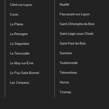
Nuaillé
Cléré-sur-Layon
Passavant-sur-Layon
Coron
Saint-Christophe-du-Bois
La Plaine
Saint-Léger-sous-Cholet
La Romagne
Saint-Paul-du-Bois
La Séguinière
Somloire
La Tessoualle
Toutlemonde
Le May-sur-Èvre
Trémentines
Le Puy-Saint-Bonnet
Vezins
Les Cerqueux
Yzernay