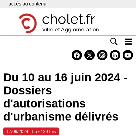
Panneau de gestion des cookies
accès au contenu
cholet.fr
Ville et Agglomération
Actualité
Vivre à Cholet
Du 10 au 16 juin 2024 -
Economie
Dossiers
Services
d'autorisations
Contacts
d'urbanisme délivrés
17/06/2024 - Lu 6120 fois