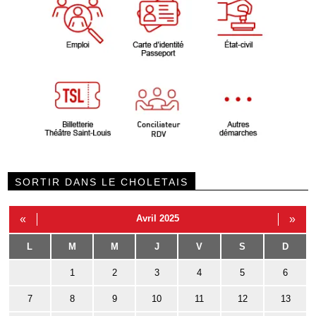
SORTIR DANS LE CHOLETAIS
«
Avril 2025
»
L
M
M
J
V
S
D
1
2
3
4
5
6
7
8
9
10
11
12
13