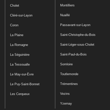
Montilliers
Cholet
Nuaillé
Cléré-sur-Layon
Passavant-sur-Layon
Coron
Saint-Christophe-du-Bois
La Plaine
Saint-Léger-sous-Cholet
La Romagne
Saint-Paul-du-Bois
La Séguinière
Somloire
La Tessoualle
Toutlemonde
Le May-sur-Èvre
Trémentines
Le Puy-Saint-Bonnet
Vezins
Les Cerqueux
Yzernay