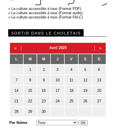
»
La culture accessible à tous (Format PDF)
»
La culture accessible à tous (Format audio)
»
La culture accessible à tous (Format FALC)
SORTIR DANS LE CHOLETAIS
«
Avril 2025
»
L
M
M
J
V
S
D
1
2
3
4
5
6
7
8
9
10
11
12
13
14
15
16
17
18
19
20
21
22
23
24
25
26
27
28
29
30
Par thème