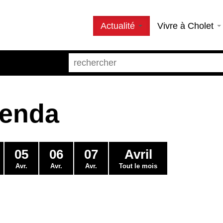
Actualité
Vivre à Cholet
genda
05
06
07
Avril
Avr.
Avr.
Avr.
Tout le mois