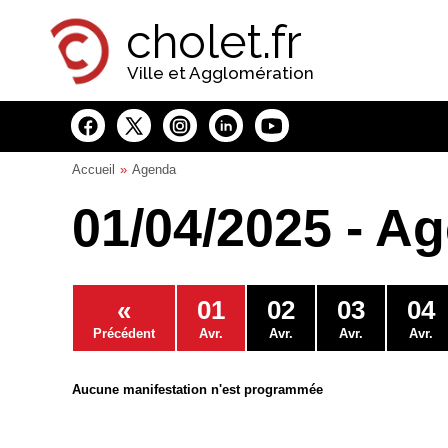
Panneau de gestion des cookies
cholet.fr
Ville et Agglomération
Accueil
Agenda
01/04/2025 - A
«
01
02
03
04
Précédent
Avr.
Avr.
Avr.
Avr.
Aucune manifestation n'est programmée