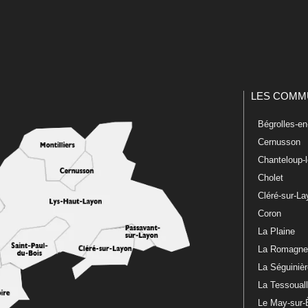
LES COMM
Bégrolles-e
Cernusson
Chanteloup-
Cholet
Cléré-sur-L
Coron
La Plaine
La Romagn
La Séguiniè
La Tessoual
Le May-sur-