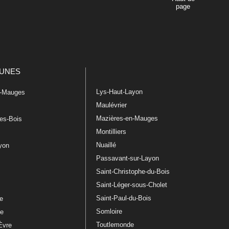
page
UNES
Lys-Haut-Layon
n-Mauges
Maulévrier
Mazières-en-Mauges
les-Bois
Montilliers
Nuaillé
ayon
Passavant-sur-Layon
Saint-Christophe-du-Bois
Saint-Léger-sous-Cholet
e
Saint-Paul-du-Bois
re
Somloire
le
Toutlemonde
Èvre