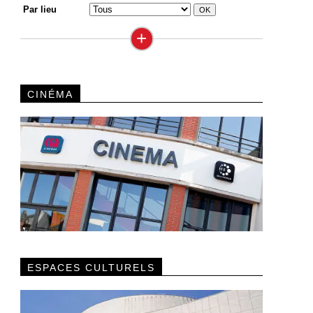
Par lieu
+
CINÉMA
ESPACES CULTURELS