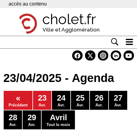
Panneau de gestion des cookies
accès au contenu
cholet.fr
Ville et Agglomération
Actualité
Vivre à Cholet
23/04/2025 - Agenda
Economie
Services
«
23
24
25
26
27
Contacts
Précédent
Avr.
Avr.
Avr.
Avr.
Avr.
28
29
Avril
Avr.
Avr.
Tout le mois