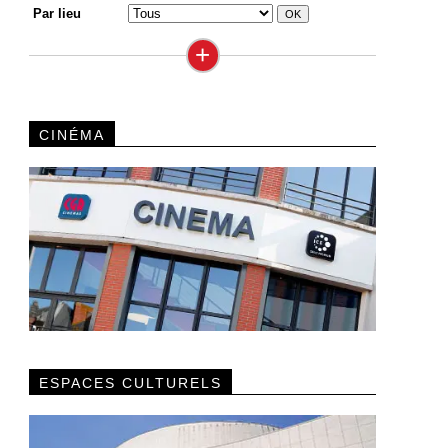
Par lieu
+
CINÉMA
ESPACES CULTURELS