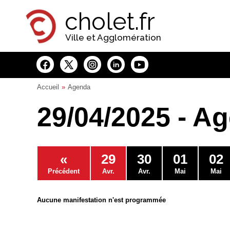
Panneau de gestion des cookies
cholet.fr
Ville et Agglomération
Accueil
Agenda
29/04/2025 - A
«
29
30
01
02
Précédent
Avr.
Avr.
Mai
Mai
Aucune manifestation n'est programmée