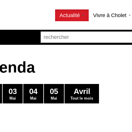
Actualité
Vivre à Cholet
genda
03
04
05
Avril
Mai
Mai
Mai
Tout le mois