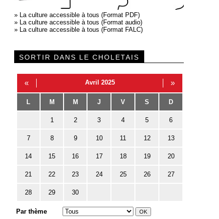
»
La culture accessible à tous (Format PDF)
»
La culture accessible à tous (Format audio)
»
La culture accessible à tous (Format FALC)
SORTIR DANS LE CHOLETAIS
«
Avril 2025
»
L
M
M
J
V
S
D
1
2
3
4
5
6
7
8
9
10
11
12
13
14
15
16
17
18
19
20
21
22
23
24
25
26
27
28
29
30
Par thème