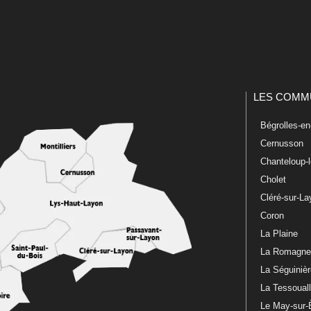
LES COMM
Bégrolles-e
Cernusson
Chanteloup-
Cholet
Cléré-sur-L
Coron
La Plaine
La Romagn
La Séguiniè
La Tessoual
Le May-sur-