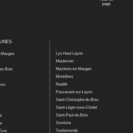
page
UNES
Lys-Haut-Layon
n-Mauges
Maulévrier
Mazières-en-Mauges
les-Bois
Montilliers
Nuaillé
ayon
Passavant-sur-Layon
Saint-Christophe-du-Bois
Saint-Léger-sous-Cholet
e
Saint-Paul-du-Bois
re
Somloire
le
Toutlemonde
Èvre