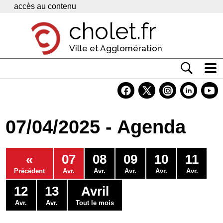
Panneau de gestion des cookies
accès au contenu
cholet.fr
Ville et Agglomération
Actualité
Vivre à Cholet
07/04/2025 - Agenda
Economie
Services
«
07
08
09
10
11
Contacts
Précédent
Avr.
Avr.
Avr.
Avr.
Avr.
12
13
Avril
Avr.
Avr.
Tout le mois