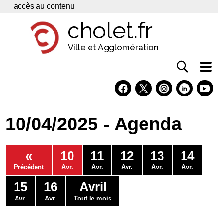
Panneau de gestion des cookies
accès au contenu
cholet.fr
Ville et Agglomération
Actualité
Vivre à Cholet
10/04/2025 - Agenda
Economie
Services
«
10
11
12
13
14
Contacts
Précédent
Avr.
Avr.
Avr.
Avr.
Avr.
15
16
Avril
Avr.
Avr.
Tout le mois