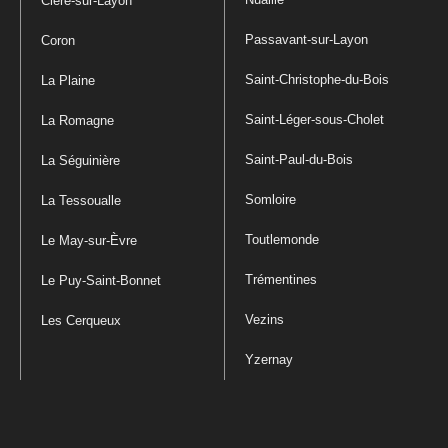
Cléré-sur-Layon
Passavant-sur-Layon
Coron
Saint-Christophe-du-Bois
La Plaine
Saint-Léger-sous-Cholet
La Romagne
Saint-Paul-du-Bois
La Séguinière
Somloire
La Tessoualle
Toutlemonde
Le May-sur-Èvre
Trémentines
Le Puy-Saint-Bonnet
Vezins
Les Cerqueux
Yzernay