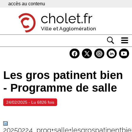
Panneau de gestion des cookies
accès au contenu
cholet.fr
Ville et Agglomération
Actualité
Vivre à Cholet
Les gros patinent bien
Economie
- Programme de salle
Services
Contacts
24/02/2025 - Lu 6826 fois
20250224_prog+salle+lesgrospatinentbi