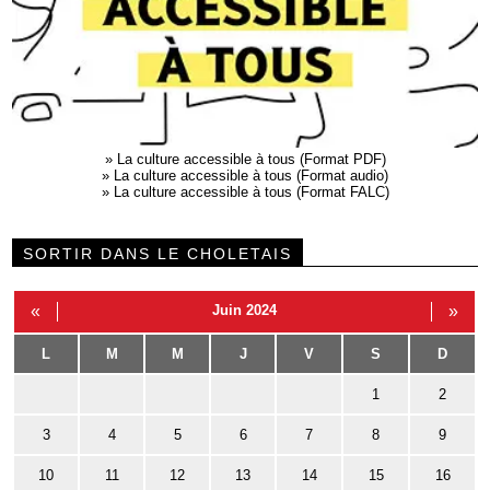
»
La culture accessible à tous (Format PDF)
»
La culture accessible à tous (Format audio)
»
La culture accessible à tous (Format FALC)
SORTIR DANS LE CHOLETAIS
«
Juin 2024
»
L
M
M
J
V
S
D
1
2
3
4
5
6
7
8
9
10
11
12
13
14
15
16