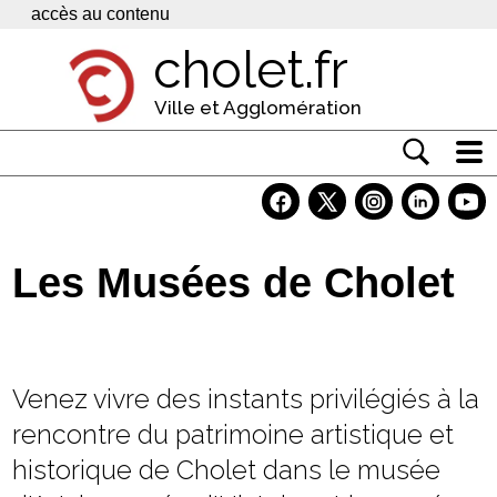
Panneau de gestion des cookies
accès au contenu
cholet.fr
Ville et Agglomération
Actualité
Vivre à Cholet
Les Musées de Cholet
Economie
Services
Contacts
Venez vivre des instants privilégiés à la
rencontre du patrimoine artistique et
historique de Cholet dans le musée