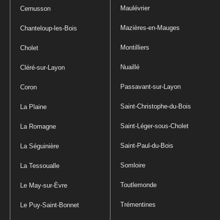
Maulévrier
Cernusson
Mazières-en-Mauges
Chanteloup-les-Bois
Montilliers
Cholet
Nuaillé
Cléré-sur-Layon
Passavant-sur-Layon
Coron
Saint-Christophe-du-Bois
La Plaine
Saint-Léger-sous-Cholet
La Romagne
Saint-Paul-du-Bois
La Séguinière
Somloire
La Tessoualle
Toutlemonde
Le May-sur-Èvre
Trémentines
Le Puy-Saint-Bonnet