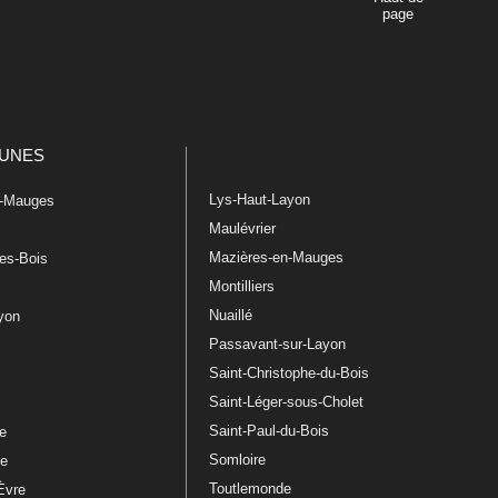
page
UNES
Lys-Haut-Layon
n-Mauges
Maulévrier
Mazières-en-Mauges
les-Bois
Montilliers
Nuaillé
ayon
Passavant-sur-Layon
Saint-Christophe-du-Bois
Saint-Léger-sous-Cholet
e
Saint-Paul-du-Bois
re
Somloire
le
Toutlemonde
Èvre