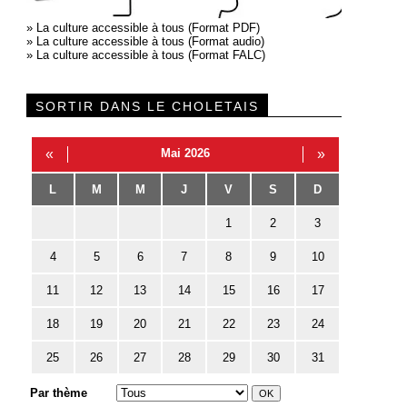
»
La culture accessible à tous (Format PDF)
»
La culture accessible à tous (Format audio)
»
La culture accessible à tous (Format FALC)
SORTIR DANS LE CHOLETAIS
«
Mai 2026
»
L
M
M
J
V
S
D
1
2
3
4
5
6
7
8
9
10
11
12
13
14
15
16
17
18
19
20
21
22
23
24
25
26
27
28
29
30
31
Par thème