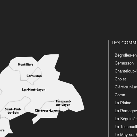
LES COMM
Bégrolles-e
Cernusson
Chanteloup-
Cholet
Cléré-sur-L
Coron
La Plaine
La Romagn
La Séguiniè
La Tessoual
Le May-sur-