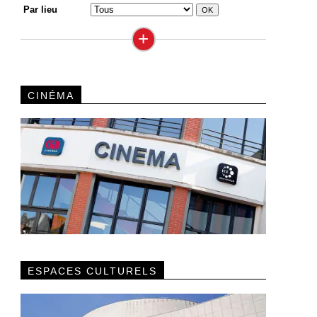
Par lieu
+
CINÉMA
ESPACES CULTURELS