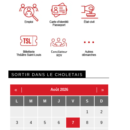
SORTIR DANS LE CHOLETAIS
«
Août 2026
»
L
M
M
J
V
S
D
1
2
3
4
5
6
7
8
9