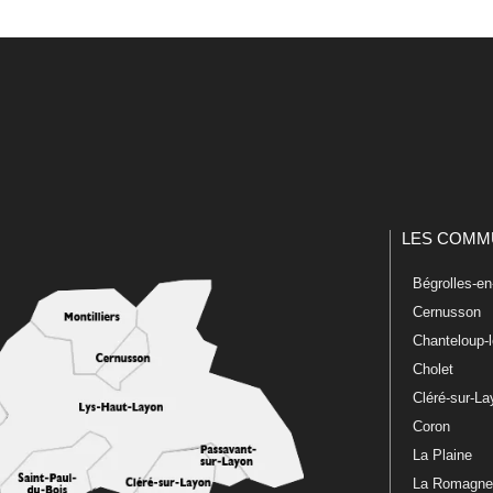
LES COMM
Bégrolles-e
Cernusson
Chanteloup-
Cholet
Cléré-sur-L
Coron
La Plaine
La Romagn