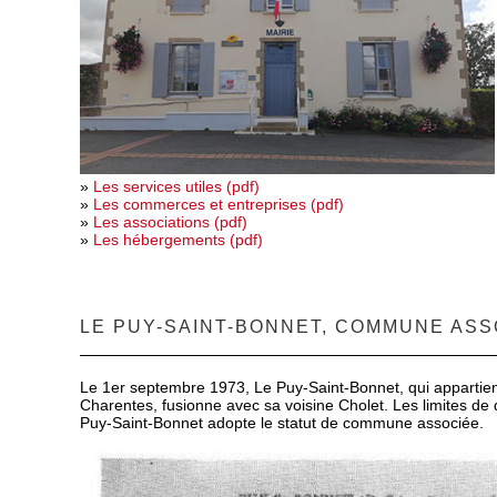
»
Les services utiles (pdf)
»
Les commerces et entreprises (pdf)
»
Les associations (pdf)
»
Les hébergements (pdf)
LE PUY-SAINT-BONNET, COMMUNE ASS
Le 1
er
septembre 1973, Le Puy-Saint-Bonnet, qui appartien
Charentes, fusionne avec sa voisine Cholet. Les limites de
Puy-Saint-Bonnet adopte le statut de commune associée.