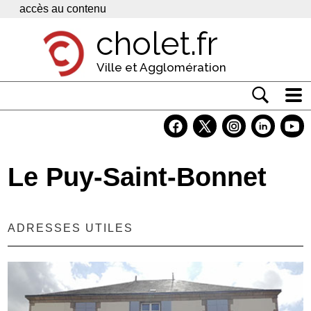
Panneau de gestion des cookies
accès au contenu
cholet.fr
Ville et Agglomération
Actualité
Vivre à Cholet
Le Puy-Saint-Bonnet
Economie
Services
ADRESSES UTILES
Contacts