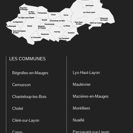
LES COMMUNES
Lys-Haut-Layon
Bégrolles-en-Mauges
Maulévrier
Cernusson
Mazières-en-Mauges
Chanteloup-les-Bois
Montilliers
Cholet
Nuaillé
Cléré-sur-Layon
Passavant-sur-Layon
Coron