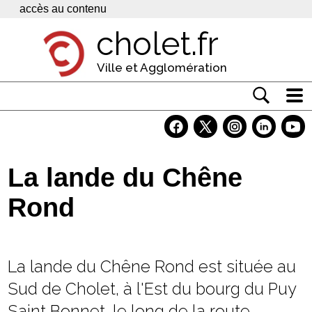
Panneau de gestion des cookies
accès au contenu
cholet.fr
Ville et Agglomération
Actualité
Vivre à Cholet
La lande du Chêne
Economie
Rond
Services
Contacts
La lande du Chêne Rond est située au
Sud de Cholet, à l'Est du bourg du Puy
Saint Bonnet, le long de la route