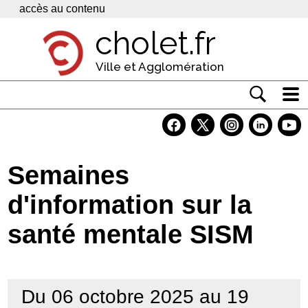
Panneau de gestion des cookies
accès au contenu
cholet.fr
Ville et Agglomération
Actualité
Vivre à Cholet
Semaines
Economie
d'information sur la
Services
santé mentale SISM
Contacts
Du 06 octobre 2025 au 19