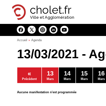
Panneau de gestion des cookies
cholet.fr
Ville et Agglomération
Accueil
Agenda
13/03/2021 - A
«
13
14
15
16
Précédent
Mars
Mars
Mars
Mars
Aucune manifestation n'est programmée