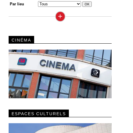
Par lieu
+
CINÉMA
ESPACES CULTURELS