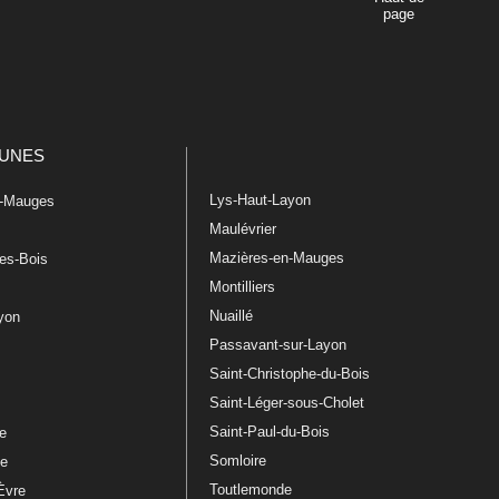
page
UNES
Lys-Haut-Layon
n-Mauges
Maulévrier
Mazières-en-Mauges
les-Bois
Montilliers
Nuaillé
ayon
Passavant-sur-Layon
Saint-Christophe-du-Bois
Saint-Léger-sous-Cholet
e
Saint-Paul-du-Bois
re
Somloire
le
Toutlemonde
Èvre