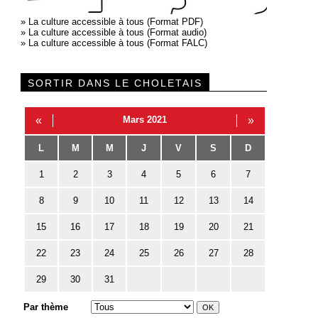
»
La culture accessible à tous (Format PDF)
»
La culture accessible à tous (Format audio)
»
La culture accessible à tous (Format FALC)
SORTIR DANS LE CHOLETAIS
«
Mars 2021
»
L
M
M
J
V
S
D
1
2
3
4
5
6
7
8
9
10
11
12
13
14
15
16
17
18
19
20
21
22
23
24
25
26
27
28
29
30
31
Par thème