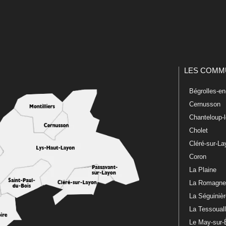
LES COMM
Bégrolles-e
Cernusson
Chanteloup-
Cholet
Cléré-sur-L
Coron
La Plaine
La Romagn
La Séguiniè
La Tessoual
Le May-sur-