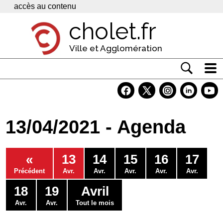
Panneau de gestion des cookies
accès au contenu
cholet.fr
Ville et Agglomération
Actualité
Vivre à Cholet
13/04/2021 - Agenda
Economie
Services
«
13
14
15
16
17
Contacts
Précédent
Avr.
Avr.
Avr.
Avr.
Avr.
18
19
Avril
Avr.
Avr.
Tout le mois