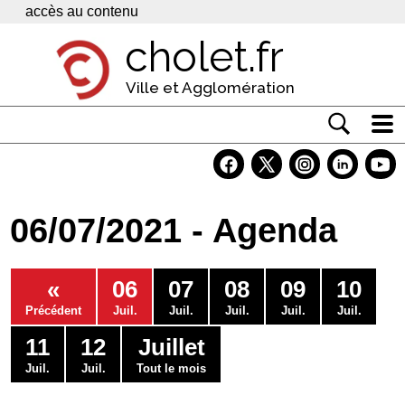
Panneau de gestion des cookies
accès au contenu
cholet.fr
Ville et Agglomération
Actualité
Vivre à Cholet
06/07/2021 - Agenda
Economie
Services
«
06
07
08
09
10
Contacts
Précédent
Juil.
Juil.
Juil.
Juil.
Juil.
11
12
Juillet
Juil.
Juil.
Tout le mois