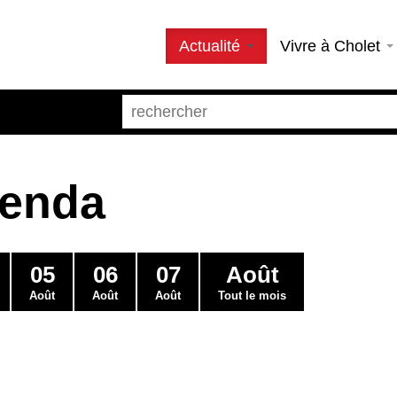
Actualité
Vivre à Cholet
genda
05
06
07
Août
Août
Août
Août
Tout le mois