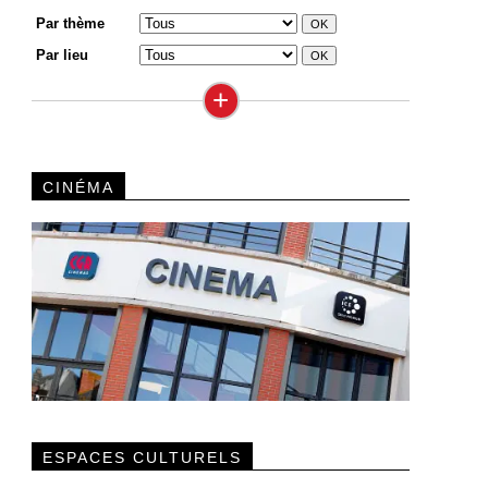
Par thème
Par lieu
+
CINÉMA
ESPACES CULTURELS