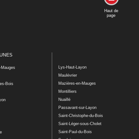
Haut de
page
UNES
Lys-Haut-Layon
n-Mauges
Maulévrier
Mazières-en-Mauges
les-Bois
Montilliers
Nuaillé
ayon
Passavant-sur-Layon
Saint-Christophe-du-Bois
Saint-Léger-sous-Cholet
e
Saint-Paul-du-Bois
re