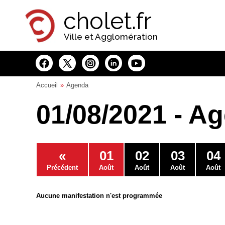
Panneau de gestion des cookies
cholet.fr
Ville et Agglomération
Accueil
Agenda
01/08/2021 - A
«
01
02
03
04
Précédent
Août
Août
Août
Août
Aucune manifestation n'est programmée