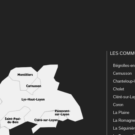
LES COMM
Bégrolles-e
Cernusson
Chanteloup-
Cholet
Cléré-sur-L
Coron
La Plaine
La Romagn
La Séguiniè