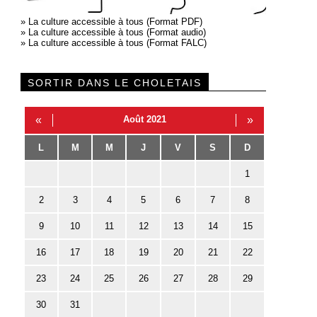
»
La culture accessible à tous (Format PDF)
»
La culture accessible à tous (Format audio)
»
La culture accessible à tous (Format FALC)
SORTIR DANS LE CHOLETAIS
«
Août 2021
»
L
M
M
J
V
S
D
1
2
3
4
5
6
7
8
9
10
11
12
13
14
15
16
17
18
19
20
21
22
23
24
25
26
27
28
29
30
31