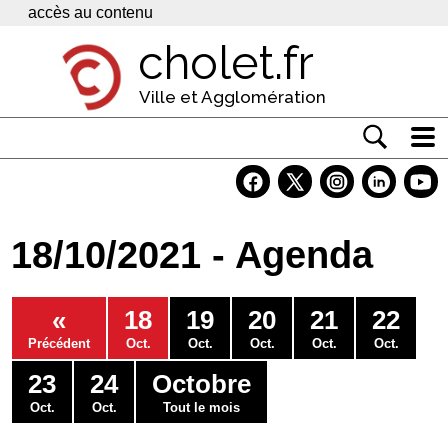
Panneau de gestion des cookies
accès au contenu
cholet.fr
Ville et Agglomération
Actualité
Vivre à Cholet
18/10/2021 - Agenda
Economie
Services
«
18
19
20
21
22
Contacts
Précédent
Oct.
Oct.
Oct.
Oct.
Oct.
23
24
Octobre
Oct.
Oct.
Tout le mois