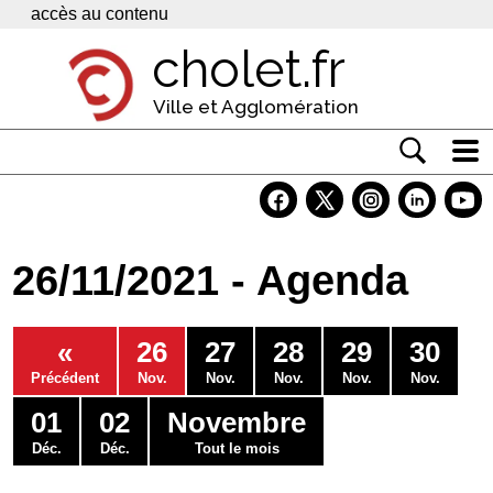
Panneau de gestion des cookies
accès au contenu
cholet.fr
Ville et Agglomération
Actualité
Vivre à Cholet
26/11/2021 - Agenda
Economie
Services
«
26
27
28
29
30
Contacts
Précédent
Nov.
Nov.
Nov.
Nov.
Nov.
01
02
Novembre
Déc.
Déc.
Tout le mois