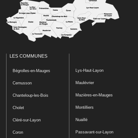
LES COMMUNES
Lys-Haut-Layon
Bégrolles-en-Mauges
Maulévrier
Cernusson
Mazières-en-Mauges
Chanteloup-les-Bois
Montilliers
Cholet
Nuaillé
Cléré-sur-Layon
Passavant-sur-Layon
Coron