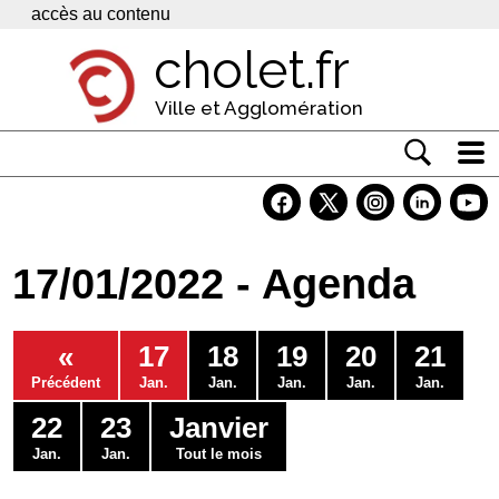
Panneau de gestion des cookies
accès au contenu
cholet.fr
Ville et Agglomération
Actualité
Vivre à Cholet
17/01/2022 - Agenda
Economie
Services
«
17
18
19
20
21
Contacts
Précédent
Jan.
Jan.
Jan.
Jan.
Jan.
22
23
Janvier
Jan.
Jan.
Tout le mois