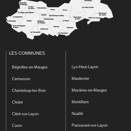
LES COMMUNES
Lys-Haut-Layon
Bégrolles-en-Mauges
Maulévrier
Cernusson
Mazières-en-Mauges
Chanteloup-les-Bois
Montilliers
Cholet
Nuaillé
Cléré-sur-Layon
Passavant-sur-Layon
Coron