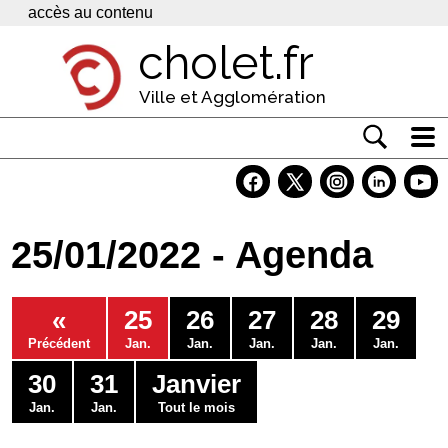
Panneau de gestion des cookies
accès au contenu
cholet.fr
Ville et Agglomération
Actualité
Vivre à Cholet
25/01/2022 - Agenda
Economie
Services
«
25
26
27
28
29
Contacts
Précédent
Jan.
Jan.
Jan.
Jan.
Jan.
30
31
Janvier
Jan.
Jan.
Tout le mois