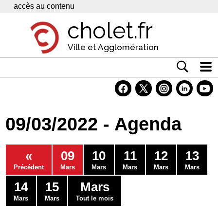
Panneau de gestion des cookies
accès au contenu
cholet.fr
Ville et Agglomération
Actualité
Vivre à Cholet
09/03/2022 - Agenda
Economie
Services
«
09
10
11
12
13
Contacts
Précédent
Mars
Mars
Mars
Mars
Mars
14
15
Mars
Mars
Mars
Tout le mois