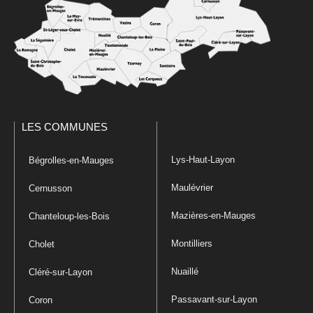
LES COMMUNES
Lys-Haut-Layon
Bégrolles-en-Mauges
Maulévrier
Cernusson
Mazières-en-Mauges
Chanteloup-les-Bois
Montilliers
Cholet
Nuaillé
Cléré-sur-Layon
Passavant-sur-Layon
Coron