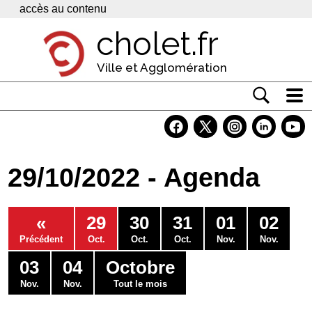
Panneau de gestion des cookies
accès au contenu
cholet.fr
Ville et Agglomération
Actualité
Vivre à Cholet
29/10/2022 - Agenda
Economie
Services
«
29
30
31
01
02
Contacts
Précédent
Oct.
Oct.
Oct.
Nov.
Nov.
03
04
Octobre
Nov.
Nov.
Tout le mois