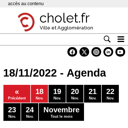
Panneau de gestion des cookies
accès au contenu
cholet.fr
Ville et Agglomération
Actualité
Vivre à Cholet
18/11/2022 - Agenda
Economie
Services
«
18
19
20
21
22
Contacts
Précédent
Nov.
Nov.
Nov.
Nov.
Nov.
23
24
Novembre
Nov.
Nov.
Tout le mois